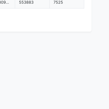
04E907309AG
553883
7525