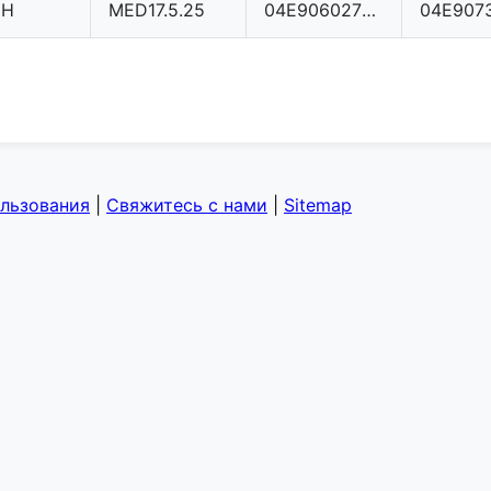
CH
MED17.5.25
04E906027DG
ользования
|
Свяжитесь с нами
|
Sitemap