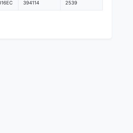
016EC
394114
2539