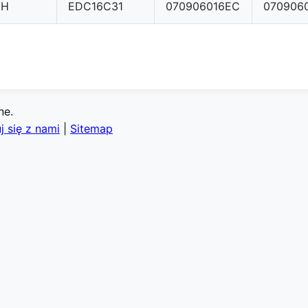
CH
EDC16C31
070906016EC
070906
ne.
j się z nami
|
Sitemap