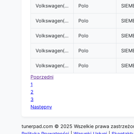
Volkswagen(VW)
Polo
Volkswagen(VW)
Polo
Volkswagen(VW)
Polo
Volkswagen(VW)
Polo
Volkswagen(VW)
Polo
Poprzedni
1
2
3
Następny
tunerpad.com © 2025 Wszelkie prawa zastrzeżo
Polityka Prywatności
|
Warunki Usługi
|
Skontaktu