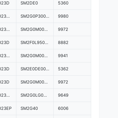
023D
SM2DE0
5360
03L906023AH
SM2G0P3000000
9980
03L906023KM
SM2G0M0000000
9972
023D
SM2F0L9500000
8882
03L906023MC
SM2G0M0000000
9941
023D
SM2E0DE000000
5362
023D
SM2G0M0000000
9972
03L906023MA
SM2G0LG000000
9649
023EP
SM2G40
6006