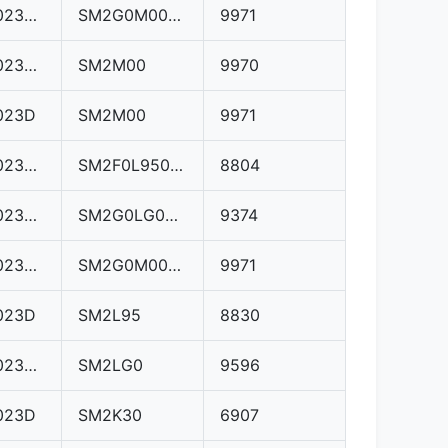
03L906023BC
SM2G0M0000000
9971
03L906023ME
SM2M00
9970
023D
SM2M00
9971
03L906023BD
SM2F0L9500000
8804
03L906023BC
SM2G0LG000000
9374
03L906023MC
SM2G0M0000000
9971
023D
SM2L95
8830
03L906023ME
SM2LG0
9596
023D
SM2K30
6907