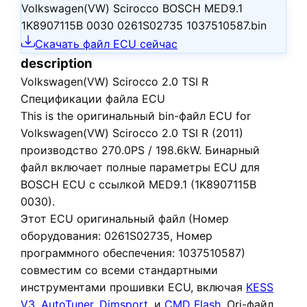
Volkswagen(VW) Scirocco BOSCH MED9.1
1K8907115B 0030 0261S02735 1037510587.bin
Скачать файл ECU сейчас
description
Volkswagen(VW) Scirocco 2.0 TSI R
Спецификации файла ECU
This is the
оригинальный bin-файл ECU
for
Volkswagen(VW) Scirocco 2.0 TSI R (2011)
производство 270.0PS / 198.6kW. Бинарный
файл включает полные параметры ECU для
BOSCH ECU с ссылкой MED9.1 (1K8907115B
0030).
Этот ECU
оригинальный файл
(Номер
оборудования: 0261S02735, Номер
программного обеспечения: 1037510587)
совместим со всеми стандартными
инструментами прошивки ECU, включая
KESS
V3
,
AutoTuner
,
Dimsport
, и
CMD Flash
. Ori-файл