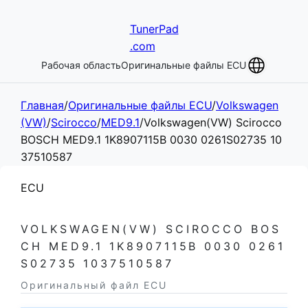
TunerPad
.com
Рабочая область
Оригинальные файлы ECU
Главная
/
Оригинальные файлы ECU
/
Volkswagen
(VW)
/
Scirocco
/
MED9.1
/
Volkswagen(VW) Scirocco
BOSCH MED9.1 1K8907115B 0030 0261S02735 10
37510587
ECU
VOLKSWAGEN(VW) SCIROCCO BOS
CH MED9.1 1K8907115B 0030 0261
S02735 1037510587
Оригинальный файл ECU