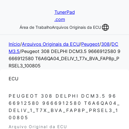
TunerPad
.com
Área de Trabalho
Arquivos Originais da ECU
Início
/
Arquivos Originais da ECU
/
Peugeot
/
308
/
DC
M3.5
/
Peugeot 308 DELPHI DCM3.5 9666912580 9
666912580 T6A6QA04_DELIV_1_T7x_BVA_FAP8p_P
RSEL3_100805
ECU
PEUGEOT 308 DELPHI DCM3.5 96
66912580 9666912580 T6A6QA04_
DELIV_1_T7X_BVA_FAP8P_PRSEL3_1
00805
Arquivo Original da ECU