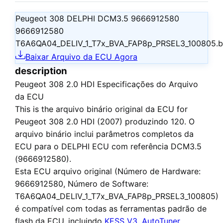
Peugeot 308 DELPHI DCM3.5 9666912580
9666912580
T6A6QA04_DELIV_1_T7x_BVA_FAP8p_PRSEL3_100805.b
Baixar Arquivo da ECU Agora
description
Peugeot 308 2.0 HDI Especificações do Arquivo
da ECU
This is the
arquivo binário original da ECU
for
Peugeot 308 2.0 HDI (2007)
produzindo 120. O
arquivo binário inclui parâmetros completos da
ECU para o DELPHI ECU com referência DCM3.5
(9666912580).
Esta ECU
arquivo original
(Número de Hardware:
9666912580, Número de Software:
T6A6QA04_DELIV_1_T7x_BVA_FAP8p_PRSEL3_100805)
é compatível com todas as ferramentas padrão de
flash da ECU, incluindo
KESS V3
,
AutoTuner
,