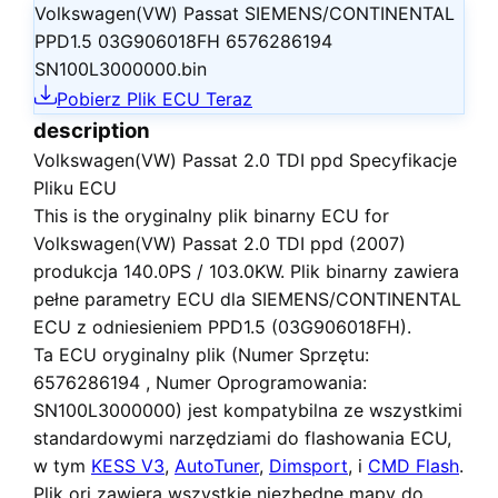
Volkswagen(VW) Passat SIEMENS/CONTINENTAL
PPD1.5 03G906018FH 6576286194
SN100L3000000.bin
Pobierz Plik ECU Teraz
description
Volkswagen(VW) Passat 2.0 TDI ppd Specyfikacje
Pliku ECU
This is the
oryginalny plik binarny ECU
for
Volkswagen(VW) Passat 2.0 TDI ppd (2007)
produkcja 140.0PS / 103.0KW. Plik binarny zawiera
pełne parametry ECU dla SIEMENS/CONTINENTAL
ECU z odniesieniem PPD1.5 (03G906018FH).
Ta ECU
oryginalny plik
(Numer Sprzętu:
6576286194 , Numer Oprogramowania:
SN100L3000000) jest kompatybilna ze wszystkimi
standardowymi narzędziami do flashowania ECU,
w tym
KESS V3
,
AutoTuner
,
Dimsport
, i
CMD Flash
.
Plik ori zawiera wszystkie niezbędne mapy do