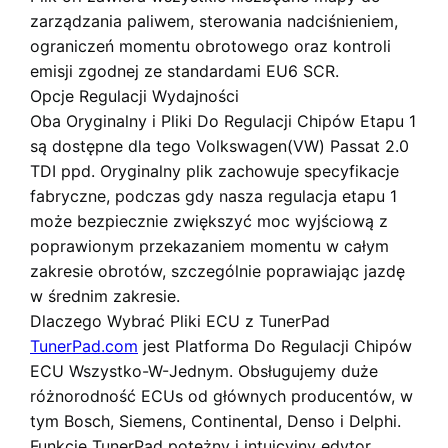
zarządzania paliwem, sterowania nadciśnieniem,
ograniczeń momentu obrotowego oraz kontroli
emisji zgodnej ze standardami EU6 SCR.
Opcje Regulacji Wydajności
Oba
Oryginalny
i
Pliki Do Regulacji Chipów Etapu 1
są dostępne dla tego Volkswagen(VW) Passat 2.0
TDI ppd. Oryginalny plik zachowuje specyfikacje
fabryczne, podczas gdy nasza regulacja etapu 1
może bezpiecznie zwiększyć moc wyjściową z
poprawionym przekazaniem momentu w całym
zakresie obrotów, szczególnie poprawiając jazdę
w średnim zakresie.
Dlaczego Wybrać Pliki ECU z TunerPad
TunerPad.com
jest
Platforma Do Regulacji Chipów
ECU Wszystko-W-Jednym
. Obsługujemy duże
różnorodność ECUs od głównych producentów, w
tym Bosch, Siemens, Continental, Denso i Delphi.
Funkcje TunerPad
potężny i intuicyjny edytor