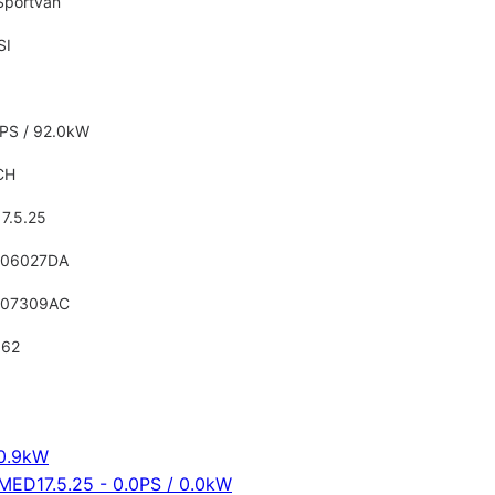
Sportvan
SI
1PS / 92.0kW
CH
7.5.25
906027DA
907309AC
662
80.9kW
 MED17.5.25 - 0.0PS / 0.0kW