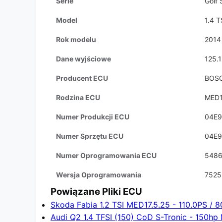
Serie
Golf 
Model
1.4 T
Rok modelu
2014
Dane wyjściowe
125.
Producent ECU
BOS
Rodzina ECU
MED1
Numer Produkcji ECU
04E
Numer Sprzętu ECU
04E
Numer Oprogramowania ECU
548
Wersja Oprogramowania
7525
Powiązane Pliki ECU
Skoda Fabia 1.2 TSI MED17.5.25 - 110.0PS / 
Audi Q2 1.4 TFSI (150) CoD S-Tronic - 150hp