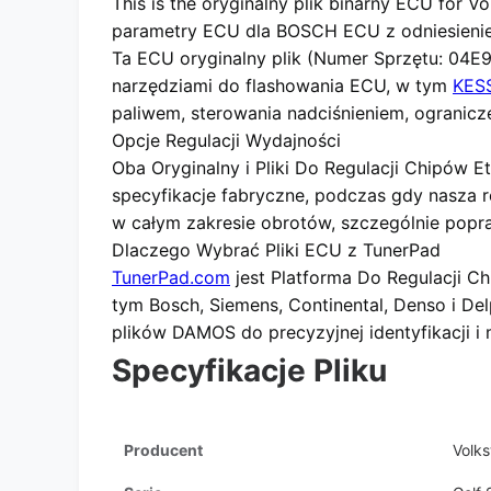
This is the
oryginalny plik binarny ECU
for
Vo
parametry ECU dla BOSCH ECU z odniesieni
Ta ECU
oryginalny plik
(Numer Sprzętu: 04E9
narzędziami do flashowania ECU, w tym
KES
paliwem, sterowania nadciśnieniem, ogranic
Opcje Regulacji Wydajności
Oba
Oryginalny
i
Pliki Do Regulacji Chipów E
specyfikacje fabryczne, podczas gdy nasza
w całym zakresie obrotów, szczególnie popra
Dlaczego Wybrać Pliki ECU z TunerPad
TunerPad.com
jest
Platforma Do Regulacji 
tym Bosch, Siemens, Continental, Denso i De
plików DAMOS do precyzyjnej identyfikacji i 
Specyfikacje Pliku
Producent
Volk