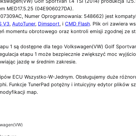
lkswagen(VW) Golf Sportvan 1.4 TSI (2014)
produkcja 125.1
em MED17.5.25 (04E906027DA).
07309AC, Numer Oprogramowania: 548662) jest kompatyb
S V3
,
AutoTuner
,
Dimsport
, i
CMD Flash
. Plik ori zawiera 
zeń momentu obrotowego oraz kontroli emisji zgodnej ze 
tapu 1
są dostępne dla tego Volkswagen(VW) Golf Sportvan 
 regulacja etapu 1 może bezpiecznie zwiększyć moc wyjś
wiając jazdę w średnim zakresie.
Chipów ECU Wszystko-W-Jednym
. Obsługujemy duże różno
lphi. Funkcje TunerPad
potężny i intuicyjny edytor plików 
modyfikacji map.
swagen(VW)