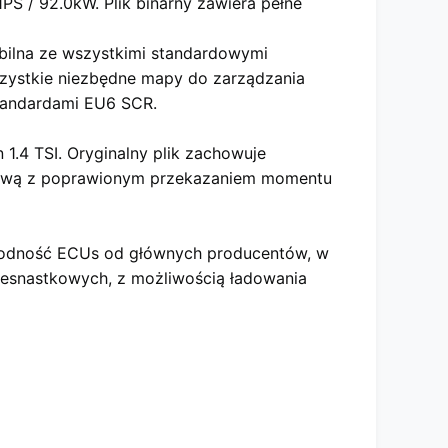
PS / 92.0kW. Plik binarny zawiera pełne
ilna ze wszystkimi standardowymi
wszystkie niezbędne mapy do zarządzania
standardami EU6 SCR.
1.4 TSI. Oryginalny plik zachowuje
ciową z poprawionym przekazaniem momentu
rodność ECUs od głównych producentów, w
szesnastkowych
, z możliwością ładowania