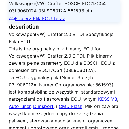
Volkswagen(VW) Crafter BOSCH EDC17C54
03L906012A 03L906012A 561593.bin
Pobierz Plik ECU Teraz
description
Volkswagen(VW) Crafter 2.0 BiTDI Specyfikacje
Pliku ECU
This is the
oryginalny plik binarny ECU
for
Volkswagen(VW) Crafter 2.0 BiTDI
. Plik binarny
zawiera pełne parametry ECU dla BOSCH ECU z
odniesieniem EDC17C54 (03L906012A).
Ta ECU
oryginalny plik
(Numer Sprzętu:
03L906012A, Numer Oprogramowania: 561593)
jest kompatybilna ze wszystkimi standardowymi
narzędziami do flashowania ECU, w tym
KESS V3
,
AutoTuner
,
Dimsport
, i
CMD Flash
. Plik ori zawiera
wszystkie niezbędne mapy do zarządzania
paliwem, sterowania nadciśnieniem, ograniczeń
momentu obrotowego oraz kontroli emisji zgodnej