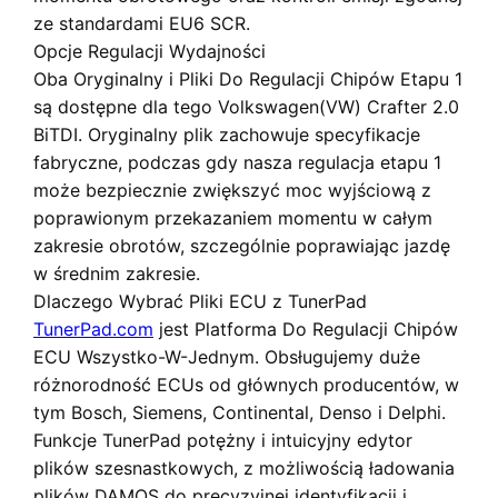
ze standardami EU6 SCR.
Opcje Regulacji Wydajności
Oba
Oryginalny
i
Pliki Do Regulacji Chipów Etapu 1
są dostępne dla tego Volkswagen(VW) Crafter 2.0
BiTDI. Oryginalny plik zachowuje specyfikacje
fabryczne, podczas gdy nasza regulacja etapu 1
może bezpiecznie zwiększyć moc wyjściową z
poprawionym przekazaniem momentu w całym
zakresie obrotów, szczególnie poprawiając jazdę
w średnim zakresie.
Dlaczego Wybrać Pliki ECU z TunerPad
TunerPad.com
jest
Platforma Do Regulacji Chipów
ECU Wszystko-W-Jednym
. Obsługujemy duże
różnorodność ECUs od głównych producentów, w
tym Bosch, Siemens, Continental, Denso i Delphi.
Funkcje TunerPad
potężny i intuicyjny edytor
plików szesnastkowych
, z możliwością ładowania
plików DAMOS do precyzyjnej identyfikacji i