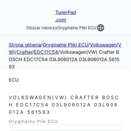
TunerPad
.com
Obszar roboczy
Oryginalne Pliki ECU
Strona główna
/
Oryginalne Pliki ECU
/
Volkswagen(V
W)
/
Crafter
/
EDC17C54
/
Volkswagen(VW) Crafter B
OSCH EDC17C54 03L906012A 03L906012A 5615
93
ECU
VOLKSWAGEN(VW) CRAFTER BOSC
H EDC17C54 03L906012A 03L906
012A 561593
Oryginalny Plik ECU