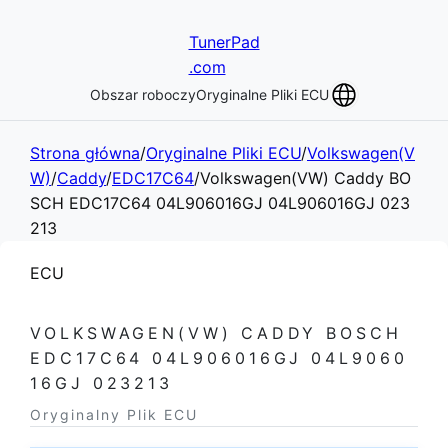
TunerPad
.com
Obszar roboczy
Oryginalne Pliki ECU
Strona główna
/
Oryginalne Pliki ECU
/
Volkswagen(V
W)
/
Caddy
/
EDC17C64
/
Volkswagen(VW) Caddy BO
SCH EDC17C64 04L906016GJ 04L906016GJ 023
213
ECU
VOLKSWAGEN(VW) CADDY BOSCH
EDC17C64 04L906016GJ 04L9060
16GJ 023213
Oryginalny Plik ECU