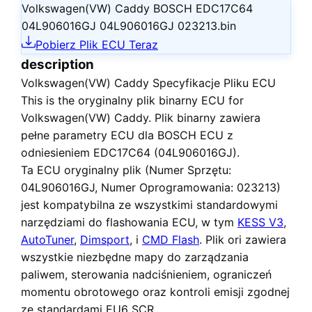
Volkswagen(VW) Caddy BOSCH EDC17C64
04L906016GJ 04L906016GJ 023213.bin
Pobierz Plik ECU Teraz
description
Volkswagen(VW) Caddy Specyfikacje Pliku ECU
This is the
oryginalny plik binarny ECU
for
Volkswagen(VW) Caddy
. Plik binarny zawiera
pełne parametry ECU dla BOSCH ECU z
odniesieniem EDC17C64 (04L906016GJ).
Ta ECU
oryginalny plik
(Numer Sprzętu:
04L906016GJ, Numer Oprogramowania: 023213)
jest kompatybilna ze wszystkimi standardowymi
narzędziami do flashowania ECU, w tym
KESS V3
,
AutoTuner
,
Dimsport
, i
CMD Flash
. Plik ori zawiera
wszystkie niezbędne mapy do zarządzania
paliwem, sterowania nadciśnieniem, ograniczeń
momentu obrotowego oraz kontroli emisji zgodnej
ze standardami EU6 SCR.