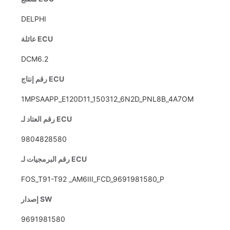
DELPHI
عائلة ECU
DCM6.2
رقم إنتاج ECU
1MPSAAPP_E120D11_150312_6N2D_PNL8B_4A7OM
رقم العتاد لـ ECU
9804828580
رقم البرمجيات لـ ECU
FOS_T91-T92 _AM6III_FCD_9691981580_P
إصدار SW
9691981580