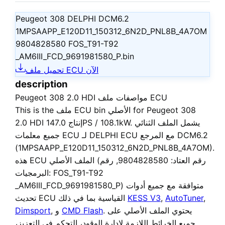
Peugeot 308 DELPHI DCM6.2
1MPSAAPP_E120D11_150312_6N2D_PNL8B_4A7OM
9804828580 FOS_T91-T92
_AM6III_FCD_9691981580_P.bin
تحميل ملف ECU الآن
description
Peugeot 308 2.0 HDI مواصفات ملف ECU
Peugeot 308
for
ملف ECU bin الأصلي
This is the
إنتاج 147.0PS / 108.1kW. يشمل الملف الثنائي
2.0 HDI
جميع معلمات ECU لـ DELPHI ECU مع المرجع DCM6.2
(1MPSAAPP_E120D11_150312_6N2D_PNL8B_4A7OM).
(رقم العتاد: 9804828580, رقم
الملف الأصلي
هذه ECU
البرمجيات: FOS_T91-T92
_AM6III_FCD_9691981580_P) متوافقة مع جميع أدوات
,
AutoTuner
,
KESS V3
تحديث ECU القياسية بما في ذلك
. يحتوي الملف الأصلي على
CMD Flash
, و
Dimsport
جميع الخرائط اللازمة لإدارة الوقود، التحكم في التعزيز،