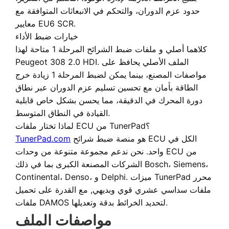
حدود عزم الدوران، والتحكم في الانبعاثات المتوافقة مع
معايير EU6 SCR.
خيارات ضبط الأداء
كلاهما
أصلي
و
ملفات ضبط الشرائح المرحلة 1
متاحة لهذا
Peugeot 308 2.0 HDI. الملف الأصلي يحافظ على
مواصفات المصنع، بينما يمكن لضبط المرحلة 1 زيادة خرج
الطاقة بأمان مع تحسين تسليم عزم الدوران عبر نطاق
دورة المحرك في الدقيقة، مما يحسن بشكل خاص قابلية
القيادة في النطاق المتوسط.
لماذا تختار ملفات ECU من TunerPad؟
هو
منصة ضبط شرائح ECU الكل في
TunerPad.com
واحد
. نحن ندعم مجموعة متنوعة من وحدات ECU من
الشركات المصنعة الكبرى بما في ذلك Bosch، Siemens،
محرر
Continental، Denso، و Delphi. ميزات TunerPad
ملفات سداسي عشري قوي وبديهي
, مع القدرة على تحميل
ملفات DAMOS لتحديد الخرائط بدقة وتعديلها.
مواصفات الملف